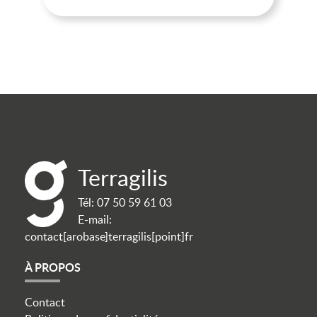
Terragilis
Tél:
07 50 59 61 03
E-mail:
contact[arobase]terragilis[point]fr
À PROPOS
Contact