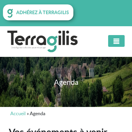
ADHÉREZ À TERRAGILIS
Agenda
Accueil
»
Agenda
Vos événements à venir