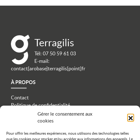
Terragilis
Tél:
07 50 59 61 03
E-mail:
contact[arobase]terragilis[point]fr
À PROPOS
Contact
Politique de confidentialité
Mentions légales
Gérer le consentement aux
Plan du site
cookies
Cookies
Pour offrir les meilleures expériences, nous utilisons des technologies telles
que les cookies pour stocker et/ou accéder aux informations des appareils. Le