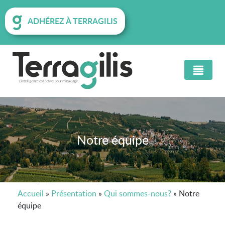
ADHÉREZ À TERRAGILIS
Notre équipe
Accueil
»
Présentation
»
Qui sommes-nous?
»
Notre
équipe