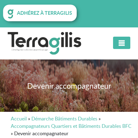
ADHÉREZ À TERRAGILIS
Devenir accompagnateur
Accueil
»
Démarche Bâtiments Durables
»
Accompagnateurs Quartiers et Bâtiments Durables BFC
»
Devenir accompagnateur