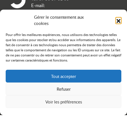
E-mail:
contact[arobase]terragilis[point]fr
Gérer le consentement aux
cookies
À PROPOS
Pour offrir les meilleures expériences, nous utilisons des technologies telles
Contact
que les cookies pour stocker et/ou accéder aux informations des appareils. Le
Politique de confidentialité
fait de consentir à ces technologies nous permettra de traiter des données
telles que le comportement de navigation ou les ID uniques sur ce site. Le fait
Mentions légales
de ne pas consentir ou de retirer son consentement peut avoir un effet négatif
Plan du site
sur certaines caractéristiques et fonctions.
Cookies
Tout accepter
NOUS SUIVRE
Refuser
icon linkedin
icon instagram
icon facebook
Voir les préférences