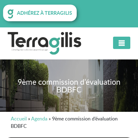
ADHÉREZ À TERRAGILIS
9ème commission d’évaluation
BDBFC
Accueil
»
Agenda
»
9ème commission d’évaluation
BDBFC