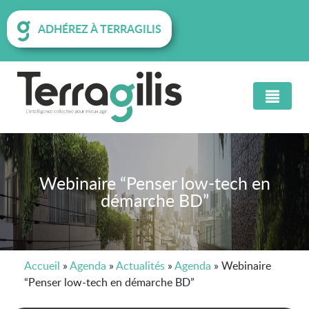
ADHÉREZ À TERRAGILIS
Webinaire “Penser low-tech en
démarche BD”
Accueil
»
Agenda
»
Actualités
»
Agenda
»
Webinaire
“Penser low-tech en démarche BD”