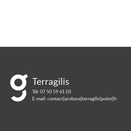
Terragilis
Tél:
07 50 59 61 03
E-mail:
contact[arobase]terragilis[point]fr