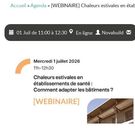
Accueil
»
Agenda
»
[WEBINAIRE] Chaleurs estivales en étab
01 Juil
de
11:00
à
12:30
Novabuild
En ligne