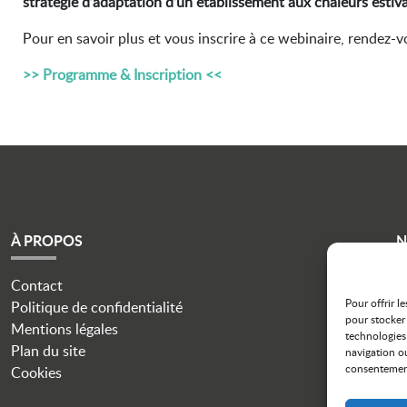
stratégie d’adaptation d’un établissement aux chaleurs estiv
Pour en savoir plus et vous inscrire à ce webinaire, rendez-vo
>> Programme & Inscription <<
À PROPOS
N
Contact
i
Pour offrir l
Politique de confidentialité
pour stocker 
Mentions légales
technologies
Plan du site
navigation ou
consentement 
Cookies