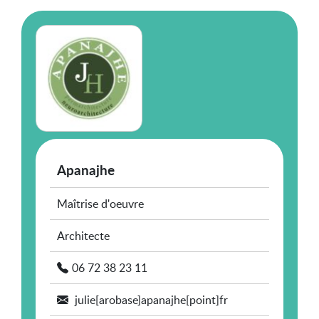
Apanajhe
Maîtrise d'oeuvre
Architecte
06 72 38 23 11
julie[arobase]apanajhe[point]fr