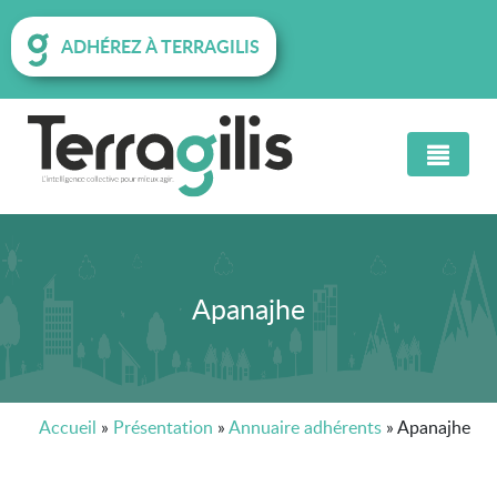
ADHÉREZ À TERRAGILIS
Apanajhe
Accueil
»
Présentation
»
Annuaire adhérents
»
Apanajhe