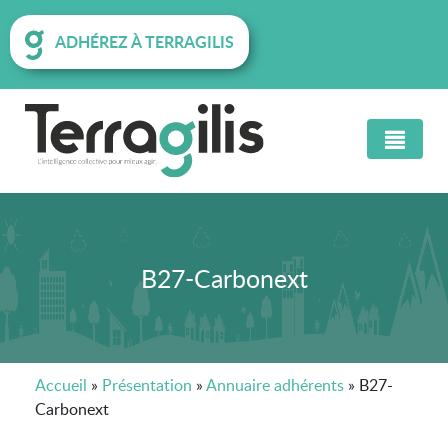
ADHÉREZ À TERRAGILIS
B27-Carbonext
Accueil
»
Présentation
»
Annuaire adhérents
»
B27-
Carbonext