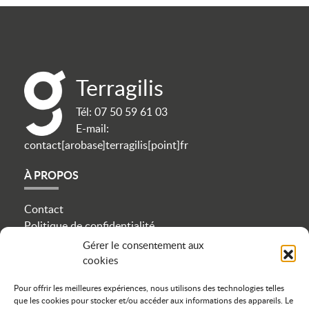
Terragilis
Tél:
07 50 59 61 03
E-mail:
contact[arobase]terragilis[point]fr
À PROPOS
Contact
Politique de confidentialité
Mentions légales
Gérer le consentement aux
Plan du site
cookies
Cookies
Pour offrir les meilleures expériences, nous utilisons des technologies telles
que les cookies pour stocker et/ou accéder aux informations des appareils. Le