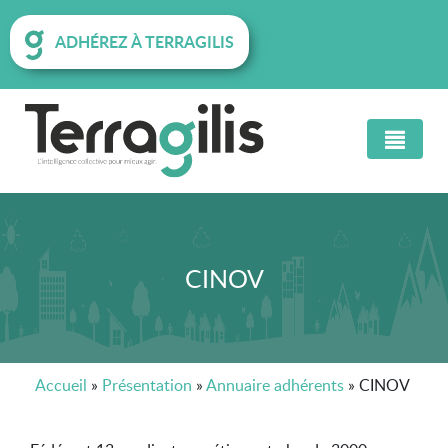
ADHÉREZ À TERRAGILIS
CINOV
Accueil
»
Présentation
»
Annuaire adhérents
»
CINOV