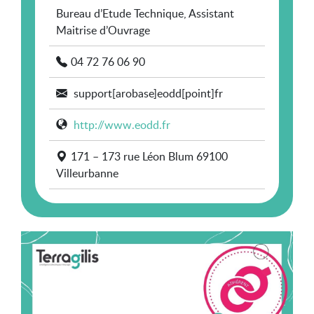
Bureau d’Etude Technique, Assistant
Maitrise d’Ouvrage
04 72 76 06 90
support[arobase]eodd[point]fr
http://www.eodd.fr
171 – 173 rue Léon Blum 69100
Villeurbanne