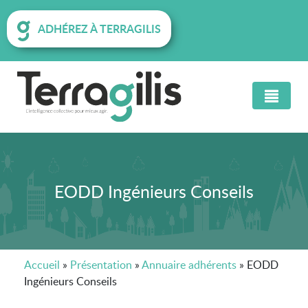
ADHÉREZ À TERRAGILIS
EODD Ingénieurs Conseils
Accueil
»
Présentation
»
Annuaire adhérents
»
EODD
Ingénieurs Conseils