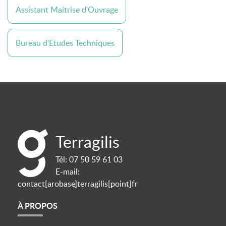
Assistant Maitrise d'Ouvrage
Bureau d'Etudes Techniques
Terragilis
Tél:
07 50 59 61 03
E-mail:
contact[arobase]terragilis[point]fr
À PROPOS