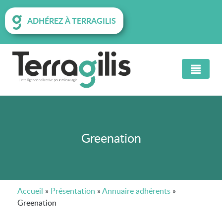
ADHÉREZ À TERRAGILIS
Greenation
Accueil
»
Présentation
»
Annuaire adhérents
»
Greenation