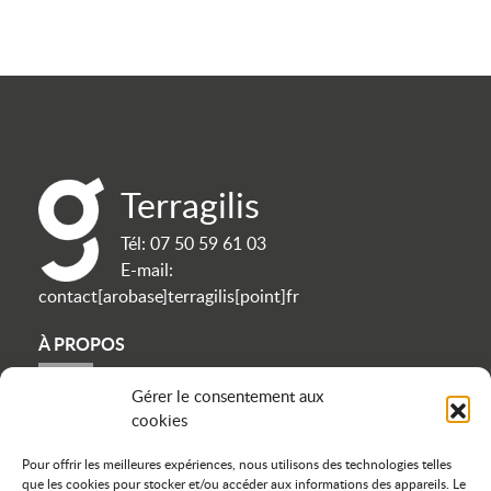
Terragilis
Tél:
07 50 59 61 03
E-mail:
contact[arobase]terragilis[point]fr
À PROPOS
Gérer le consentement aux
Contact
cookies
Politique de confidentialité
Mentions légales
Pour offrir les meilleures expériences, nous utilisons des technologies telles
Plan du site
que les cookies pour stocker et/ou accéder aux informations des appareils. Le