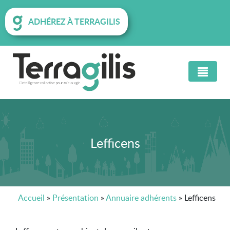
ADHÉREZ À TERRAGILIS
Lefficens
Accueil
»
Présentation
»
Annuaire adhérents
»
Lefficens