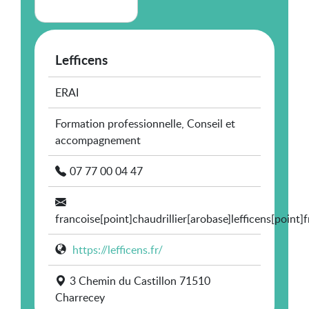
Lefficens
ERAI
Formation professionnelle, Conseil et
accompagnement
07 77 00 04 47
francoise[point]chaudrillier[arobase]lefficens[point]f
https://lefficens.fr/
3 Chemin du Castillon 71510
Charrecey