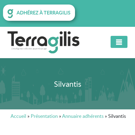
ADHÉREZ À TERRAGILIS
Silvantis
Accueil
»
Présentation
»
Annuaire adhérents
»
Silvantis