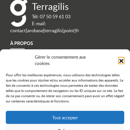
Terragilis
Tél:
07 50 59 61 03
E-mail:
contact[arobase]terragilis[point]fr
À PROPOS
Gérer le consentement aux
Contact
cookies
Politique de confidentialité
Mentions légales
Pour offrir les meilleures expériences, nous utilisons des technologies telles
Plan du site
que les cookies pour stocker et/ou accéder aux informations des appareils. Le
Cookies
fait de consentir à ces technologies nous permettra de traiter des données
telles que le comportement de navigation ou les ID uniques sur ce site. Le fait
de ne pas consentir ou de retirer son consentement peut avoir un effet négatif
sur certaines caractéristiques et fonctions.
NOUS SUIVRE
icon linkedin
icon instagram
icon facebook
Tout accepter