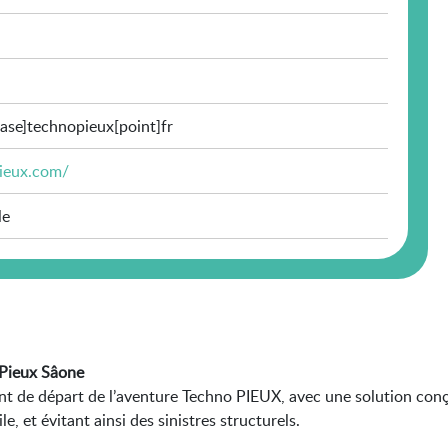
ase]technopieux[point]fr
ieux.com/
le
 Pieux Sâone
point de départ de l’aventure Techno PIEUX, avec une solution co
le, et évitant ainsi des sinistres structurels.