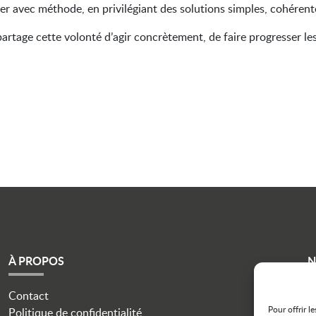
 avec méthode, en privilégiant des solutions simples, cohérentes e
 partage cette volonté d’agir concrètement, de faire progresser l
À PROPOS
N
Contact
i
Pour offrir l
Politique de confidentialité