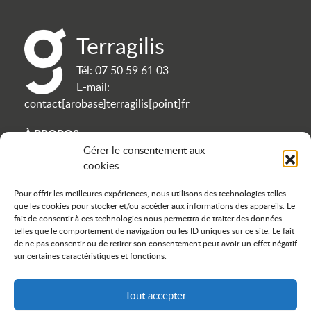
Terragilis
Tél:
07 50 59 61 03
E-mail:
contact[arobase]terragilis[point]fr
À PROPOS
Gérer le consentement aux
cookies
Contact
Politique de confidentialité
Pour offrir les meilleures expériences, nous utilisons des technologies telles
Mentions légales
que les cookies pour stocker et/ou accéder aux informations des appareils. Le
Plan du site
fait de consentir à ces technologies nous permettra de traiter des données
telles que le comportement de navigation ou les ID uniques sur ce site. Le fait
Cookies
de ne pas consentir ou de retirer son consentement peut avoir un effet négatif
sur certaines caractéristiques et fonctions.
NOUS SUIVRE
Tout accepter
icon linkedin
icon instagram
icon facebook