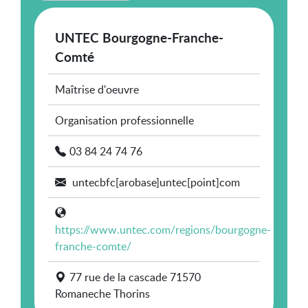
UNTEC Bourgogne-Franche-
Comté
Maîtrise d'oeuvre
Organisation professionnelle
03 84 24 74 76
untecbfc[arobase]untec[point]com
https://www.untec.com/regions/bourgogne-
franche-comte/
77 rue de la cascade 71570
Romaneche Thorins