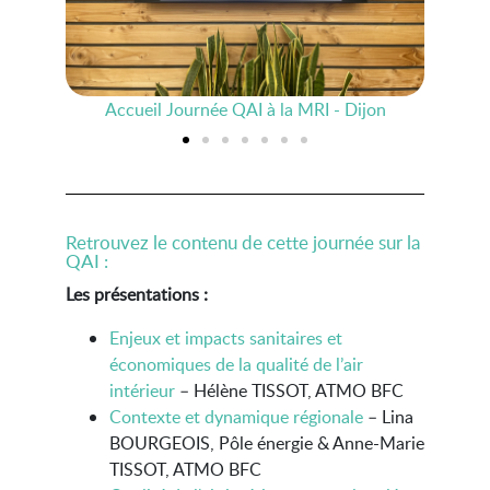
Accueil Journée QAI à la MRI - Dijon
Accueil Journée QAI à la MRI - Dijon
Atelier QAI et rénovation
Atelier QAI et rénovation
Accueil des participants
Atelier Ventilation
Table ronde (1)
Table ronde (2)
Public
Retrouvez le contenu de cette journée sur la
QAI :
Les présentations :
Enjeux et impacts sanitaires et
économiques de la qualité de l’air
intérieur
– Hélène TISSOT, ATMO BFC
Contexte et dynamique régionale
– Lina
BOURGEOIS, Pôle énergie & Anne-Marie
TISSOT, ATMO BFC