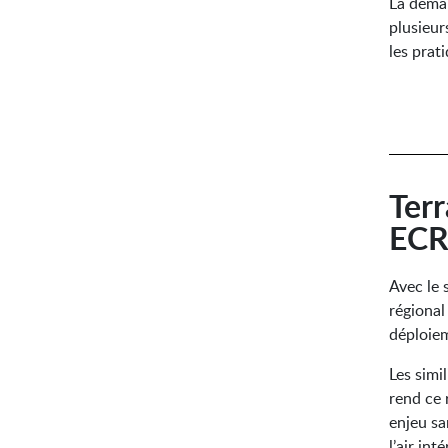
La déma
plusieur
les prati
Terr
EC
Avec le 
régiona
déploiem
Les simi
rend ce 
enjeu sa
l’air inté