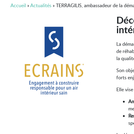
Accueil
»
Actualités
»
TERRAGILIS, ambassadeur de la dé
Déco
inté
L
a démar
de réhab
la quali
Son obje
forts enj
Elle vise 
Am
me
Re
sp