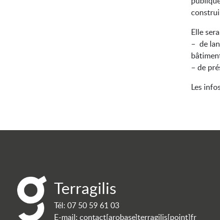
publique
construi
Elle sera
– de lan
bâtiment
– de pré
Les info
Terragilis
Tél:
07 50 59 61 03
E-mail:
contact[arobase]terragilis[point]fr