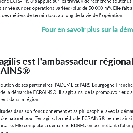
rche ECRAINS
®
s’appuie sur les travaux de recherche soutenus
s année sur des opérations variées (plus de 50 000 m²). Elle fait a
ques métiers de terrain tout au long de la vie de l’ opération.
Pour en savoir plus sur la dé
agilis est l'ambassadeur régiona
RAINS®
soutien de ses partenaires, l’ADEME et l’ARS Bourgogne-Franche
l de la démarche ECRAINS
®. Il s’agit ainsi de la promouvoir et 
ent dans la région.
litudes dans son fonctionnement et sa philosophie, avec la d
rôle naturel pour Terragilis. La méthode ECRAINS
®
permet ainsi
nitaire. Elle complète la démarche BDBFC en permettant d’aller p
rieur.