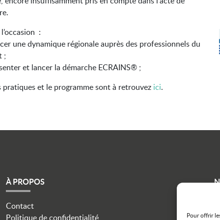
, encore insuffisamment pris en compte dans l’acte de
re.
 l’occasion :
cer une dynamique régionale auprès des professionnels du
 ;
senter et lancer la démarche ECRAINS® ;
s pratiques et le programme sont à retrouvez
ici
.
À PROPOS
N
Contact
i
Pour offrir l
Politique de confidentialité