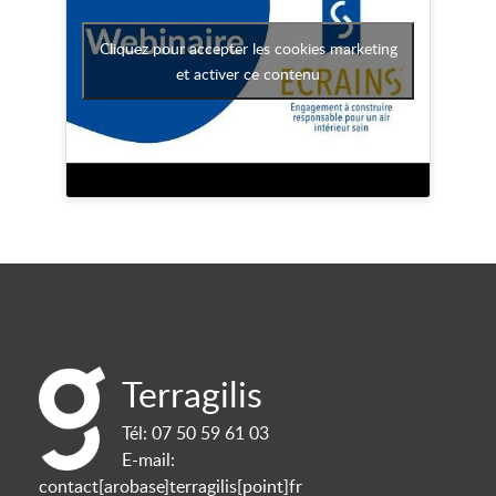
Cliquez pour accepter les cookies marketing
et activer ce contenu
Terragilis
Tél:
07 50 59 61 03
E-mail:
contact[arobase]terragilis[point]fr