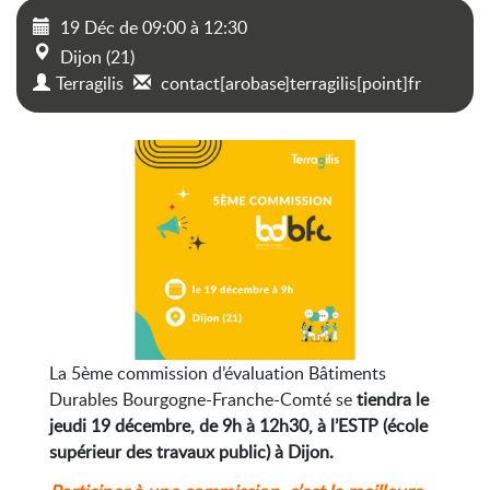
19 Déc
de
09:00
à
12:30
Dijon (21)
Terragilis
contact[arobase]terragilis[point]fr
La 5ème commission d’évaluation Bâtiments
Durables Bourgogne-Franche-Comté se
tiendra le
jeudi 19 décembre, de 9h à 12h30, à l’ESTP (école
supérieur des travaux public) à Dijon.