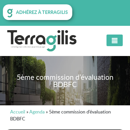
ADHÉREZ À TERRAGILIS
5ème commission d’évaluation
BDBFC
Accueil
»
Agenda
»
5ème commission d’évaluation
BDBFC