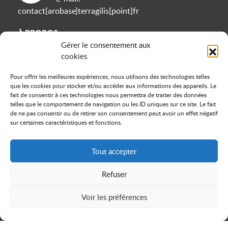
contact[arobase]terragilis[point]fr
À PROPOS
Gérer le consentement aux
cookies
Contact
Politique de confidentialité
Pour offrir les meilleures expériences, nous utilisons des technologies telles
Mentions légales
que les cookies pour stocker et/ou accéder aux informations des appareils. Le
Plan du site
fait de consentir à ces technologies nous permettra de traiter des données
telles que le comportement de navigation ou les ID uniques sur ce site. Le fait
Cookies
de ne pas consentir ou de retirer son consentement peut avoir un effet négatif
sur certaines caractéristiques et fonctions.
NOUS SUIVRE
Tout accepter
icon linkedin
icon instagram
icon facebook
Refuser
Voir les préférences