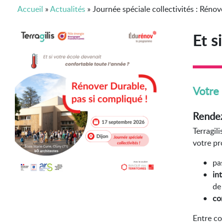
Accueil
»
Actualités
»
Journée spéciale collectivités : Rénov
Et s
Votre 
Rendez
Terragil
votre pr
pa
in
de
con
Entre co