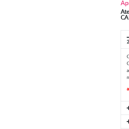
Apr
Ate
CA
C
C
a
n
a