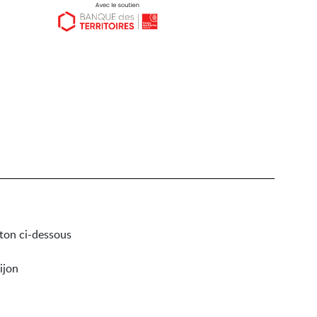
uton ci-dessous
ijon