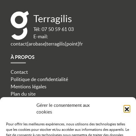
Terragilis
Tél:
07 50 59 61 03
E-mail:
contact[arobase]terragilis[point]fr
À PROPOS
Contact
Politique de confidentialité
Mentions légales
Plan du site
Cookies
Gérer le consentement aux
cookies
NOUS SUIVRE
Pour offrir les meilleures expériences, nous utilisons des technologies telles
que les cookies pour stocker et/ou accéder aux informations des appareils. Le
icon linkedin
icon instagram
icon facebook
fait de consentir à ces technologies nous permettra de traiter des données