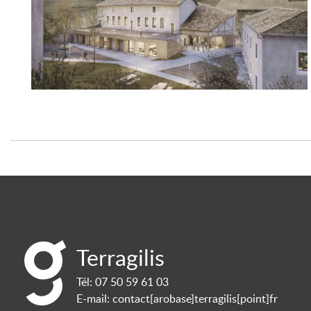
Terragilis
Tél:
07 50 59 61 03
E-mail:
contact[arobase]terragilis[point]fr