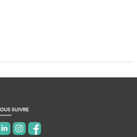
OUS SUIVRE
con linkedin
icon instagram
icon facebook